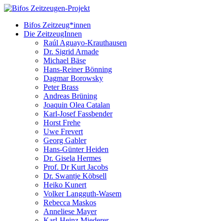
Bifos Zeitzeug*innen
Die ZeitzeugInnen
Raúl Aguayo-Krauthausen
Dr. Sigrid Arnade
Michael Bäse
Hans-Reiner Bönning
Dagmar Borowsky
Peter Brass
Andreas Brüning
Joaquin Olea Catalan
Karl-Josef Fassbender
Horst Frehe
Uwe Frevert
Georg Gabler
Hans-Günter Heiden
Dr. Gisela Hermes
Prof. Dr Kurt Jacobs
Dr. Swantje Köbsell
Heiko Kunert
Volker Langguth-Wasem
Rebecca Maskos
Anneliese Mayer
Karl-Heinz Miederer