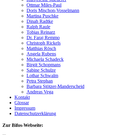
Ottmar Miles-Paul
Doris Mischon-Vosselmann
Martina Puschke
Dinah Radtke
Ralph Raule
Tobias Reinarz
Dr. Faraj Remmo
Christoph Rickels
Matthias Rösch
Angela Rubens
Michaela Schadeck
Birgit Schopmans
Sabine Schulze
Lothar Schwalm
Petra Stephan
Barbara Stötzer-Manderscheid
Andreas Vega
Kontakt
Glossar
Impressum
Datenschutzerklärung
Zur Bifos-Webseite: