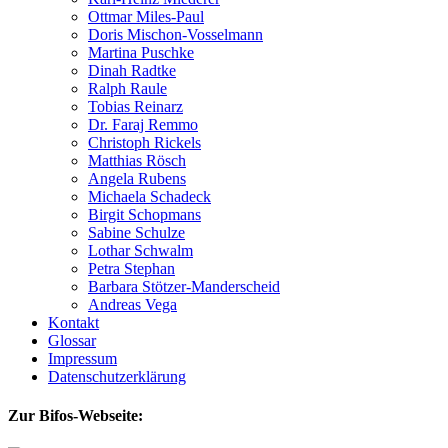
Ottmar Miles-Paul
Doris Mischon-Vosselmann
Martina Puschke
Dinah Radtke
Ralph Raule
Tobias Reinarz
Dr. Faraj Remmo
Christoph Rickels
Matthias Rösch
Angela Rubens
Michaela Schadeck
Birgit Schopmans
Sabine Schulze
Lothar Schwalm
Petra Stephan
Barbara Stötzer-Manderscheid
Andreas Vega
Kontakt
Glossar
Impressum
Datenschutzerklärung
Zur Bifos-Webseite: