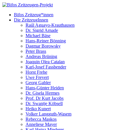
Bifos Zeitzeug*innen
Die ZeitzeugInnen
Raúl Aguayo-Krauthausen
Dr. Sigrid Arnade
Michael Bäse
Hans-Reiner Bönning
Dagmar Borowsky
Peter Brass
Andreas Brüning
Joaquin Olea Catalan
Karl-Josef Fassbender
Horst Frehe
Uwe Frevert
Georg Gabler
Hans-Günter Heiden
Dr. Gisela Hermes
Prof. Dr Kurt Jacobs
Dr. Swantje Köbsell
Heiko Kunert
Volker Langguth-Wasem
Rebecca Maskos
Anneliese Mayer
Karl-Heinz Miederer