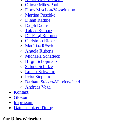
Ottmar Miles-Paul
Doris Mischon-Vosselmann
Martina Puschke
Dinah Radtke
Ralph Raule
Tobias Reinarz
Dr. Faraj Remmo
Christoph Rickels
Matthias Rösch
Angela Rubens
Michaela Schadeck
Birgit Schopmans
Sabine Schulze
Lothar Schwalm
Petra Stephan
Barbara Stötzer-Manderscheid
Andreas Vega
Kontakt
Glossar
Impressum
Datenschutzerklärung
Zur Bifos-Webseite: