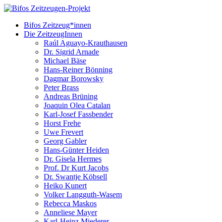
Bifos Zeitzeug*innen
Die ZeitzeugInnen
Raúl Aguayo-Krauthausen
Dr. Sigrid Arnade
Michael Bäse
Hans-Reiner Bönning
Dagmar Borowsky
Peter Brass
Andreas Brüning
Joaquin Olea Catalan
Karl-Josef Fassbender
Horst Frehe
Uwe Frevert
Georg Gabler
Hans-Günter Heiden
Dr. Gisela Hermes
Prof. Dr Kurt Jacobs
Dr. Swantje Köbsell
Heiko Kunert
Volker Langguth-Wasem
Rebecca Maskos
Anneliese Mayer
Karl-Heinz Miederer